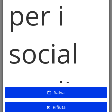
per i
nel 1980 con il nome di Bruntino, una piccola
località collinare del comune di Villa D’Alme
in provincia di Bergamo.
Nel 1986 viene sponsorizzata dalla discoteca
“Cristal Club” di Zogno dalla quale prende il
nome. Nel 1989 partecipa al primo
social
campionato italiano a Verona classificandosi
al 2° posto e l’anno successivo, con notevole
merito, si aggiudica il primo titolo italiano.
Nel 1991 cambia sponsor, passando da
“Cristal Club” all’ attuale “Fonti Prealpi” di
Almè (BG).
media
Dal 1993 ad oggi, la squadra, sempre
capitanata da Walter, va sempre via via
Salva
perfezionandosi raggiungendo traguardi di
alto livello e partecipando anche a varie
Rifiuta
trasmissioni televisive su reti Rai e Mediaset.