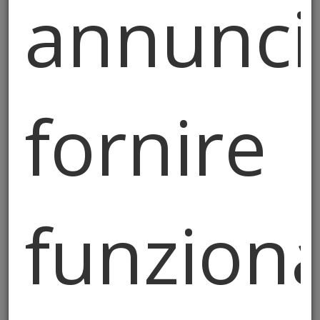
annunci
La nascita della squadra “Gli Acrobati della
Cuccagna” Fonti Prealpi trae le sue origini
fornire
dal caposquadra Walter Milesi, uno che la
voglia di arrampicarsi fino in cima ad un palo
ce l’ha dentro da sempre. Sin da piccolo, era
incuriosito da questo palo unto di grasso
simbolo allora, di tutte le sagre paesane. Fu
così che già all’ età di 15 anni decide, con
funziona
altri amici di formare una squadra e di
iniziare a gareggiare e ad entrare nell’
ambito di questa disciplina che col tempo gli
ha permesso di diventare un vero
professionista.
La Squadra, composta da 5 persone, nasce