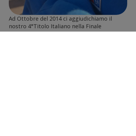
partner
Ad Ottobre del 2014 ci aggiudichiamo il
nostro 4°Titolo Italiano nella Finale
disputata a Cento FE. in Emilia Romagna.
Nel 2018 ci aggiudichiamo il 5°Scudetto,che
deteniamo tutt’ora.
che si
A maggio 2019 veniamo contattati dalla Rai e
dalla Casa Cinematografica Palomar per
essere presenti un una scena del film “
Volevo Nascondermi” diretto da Giorgio
Diritti, il film narra le vicende del famoso
pittore naif Antonio Ligabue.
occupa
Il 16 Marzo del 2024 a Bergamo in Piazza
Matteotti una Squadra nostra Associata I
Sugaman di Cento FE. realizza due GUINNESS
WORLD RECORDS scalando un palo senza