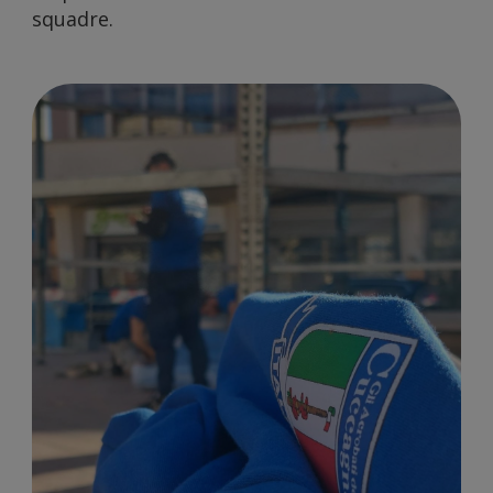
squadre.
sito
con i
nostri