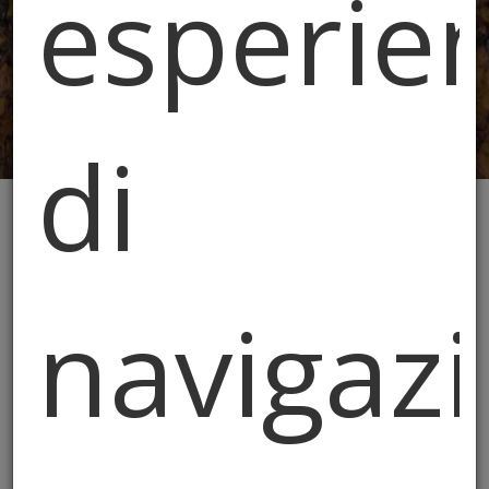
esperie
di
Gli Acrobati della
Cuccagna
navigazi
La nascita della Squadra