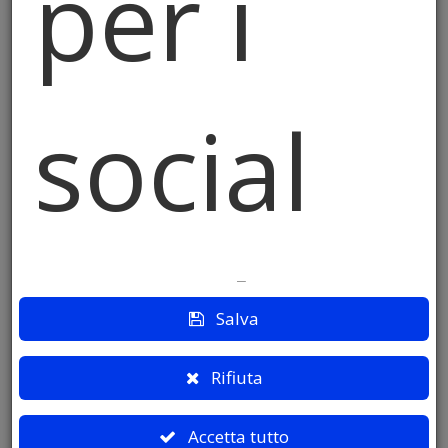
per i
Bergamaschi trionfano
La squadra Fonti Prealpi di Almè conquista la
social
vetta del palo alto 15 metri in 74 secondi,
battendo la concorrenza e mantenendo viva
la tradizione.
media
Salva
Rifiuta
Accetta tutto