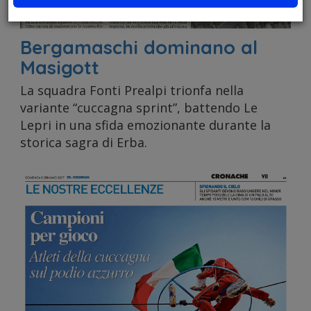
e
Bergamaschi dominano al
Masigott
analizza
La squadra Fonti Prealpi trionfa nella
variante “cuccagna sprint”, battendo Le
Lepri in una sfida emozionante durante la
storica sagra di Erba.
il