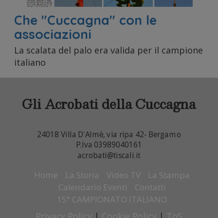
sito
Che "Cuccagna" con le
associazioni
La scalata del palo era valida per il campione
con i
italiano
nostri
24018 Villa D'Almè, via ripa 42- Bergamo
P.Iva 03989040161
acrobati@tiscali.it
Home
La Storia
Video TV
La Stampa
Calendario Eventi
Contatti
15° CAMPIONATO ITALIANO
Privacy Policy
|
Cookie Policy
|
ToS