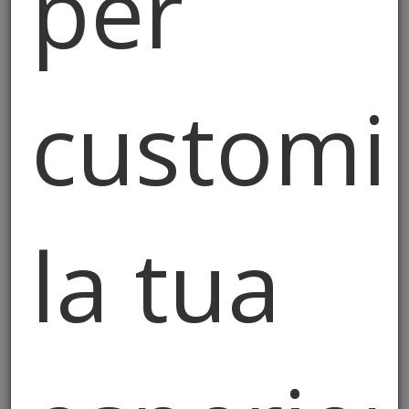
per
Il grande spettacolo della
customi
cuccagna
Grande successo della gara del palo della
cuccagna, tenutasi ad Almè.
la tua