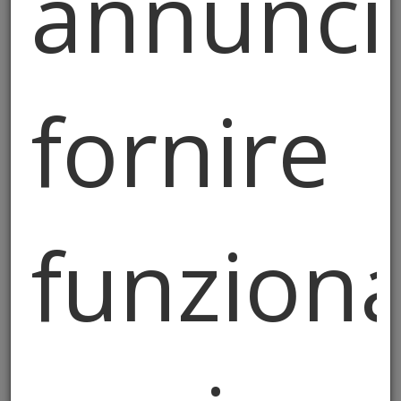
annunci
È Cuccagna-mania: La moda
impazza
fornire
I bergamaschi delle Fonti Prealpi hanno
vinto la sfida. Ma le squadre veronesi si sono
fatte onore sul palo.
funziona