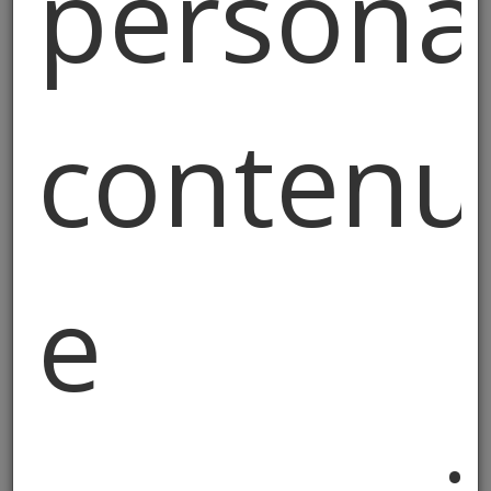
personal
Il palo della cuccagna ha i
suoi professionisti
contenu
Da gioco “d’antan” a disciplina sportiva, con
tanto di regolamenti e di campionato
nazionale.
e